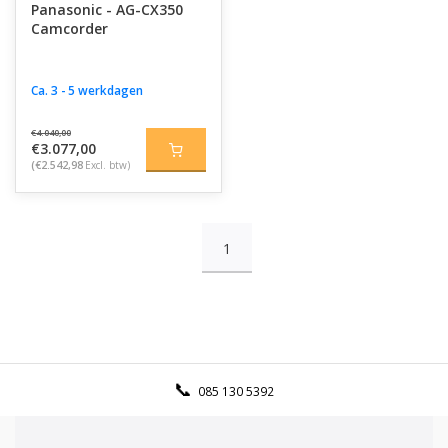
Panasonic - AG-CX350
Camcorder
Ca. 3 - 5 werkdagen
€4.040,00
€3.077,00
(€2.542,98
Excl. btw)
1
085 130 5392