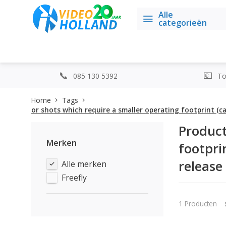
Alle
categorieën
085 130 5392
Top
Home
Tags
or shots which require a smaller operating footprint (
Product
Merken
footpri
releas
Alle merken
Freefly
1 Producten