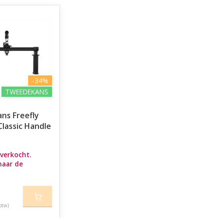
-34%
TWEEDEKANS
ns Freefly
Classic Handle
tverkocht.
naar de
btw)