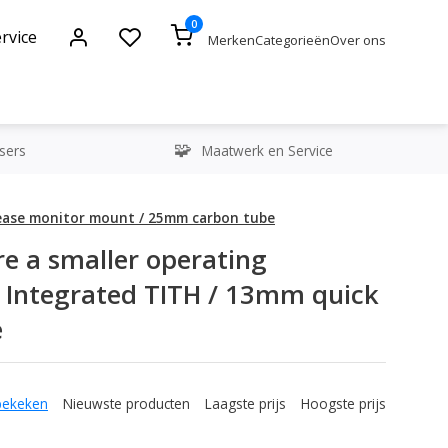
0
rvice
Merken
Categorieën
Over ons
sers
Maatwerk en Service
release monitor mount / 25mm carbon tube
e a smaller operating
 / Integrated TITH / 13mm quick
e
bekeken
Nieuwste producten
Laagste prijs
Hoogste prijs