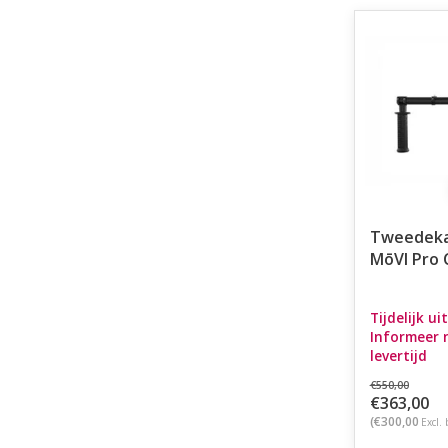
Tweedeka
MōVI Pro 
Tijdelijk ui
Informeer 
levertijd
€550,00
€363,00
(€300,00
Excl. 