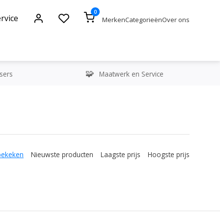
0
rvice
Merken
Categorieën
Over ons
sers
Maatwerk en Service
bekeken
Nieuwste producten
Laagste prijs
Hoogste prijs