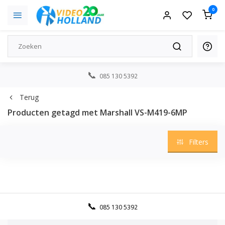
0
085 130 5392
Terug
Producten getagd met Marshall VS-M419-6MP
Filters
085 130 5392