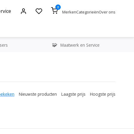
0
rvice
Merken
Categorieën
Over ons
sers
Maatwerk en Service
bekeken
Nieuwste producten
Laagste prijs
Hoogste prijs