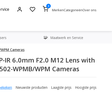
0
rvice
Merken
Categorieën
Over ons
sers
Maatwerk en Service
MB/WPM Cameras
-IR 6.0mm F2.0 M12 Lens with
f CV502-WPMB/WPM Cameras
bekeken
Nieuwste producten
Laagste prijs
Hoogste prijs