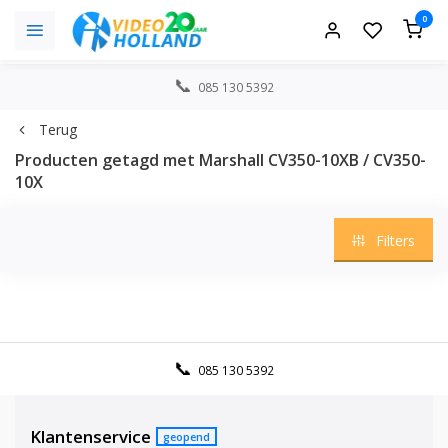
0
085 130 5392
Terug
Producten getagd met Marshall CV350-10XB / CV350-
10X
Filters
085 130 5392
Klantenservice
geopend