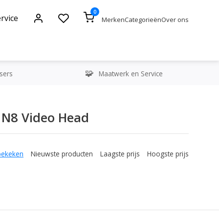
0
rvice
Merken
Categorieën
Over ons
sers
Maatwerk en Service
 N8 Video Head
bekeken
Nieuwste producten
Laagste prijs
Hoogste prijs