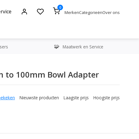
0
rvice
Merken
Categorieën
Over ons
sers
Maatwerk en Service
m to 100mm Bowl Adapter
bekeken
Nieuwste producten
Laagste prijs
Hoogste prijs