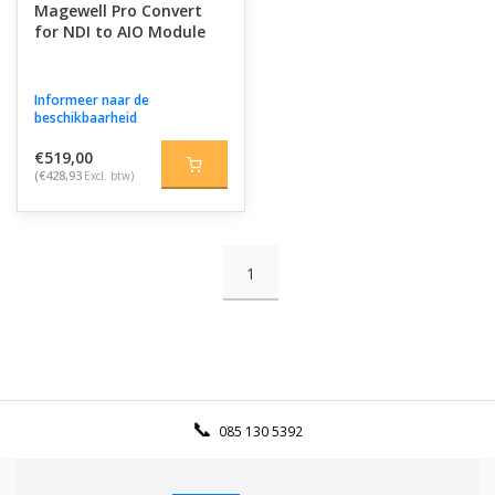
Magewell Pro Convert
for NDI to AIO Module
Informeer naar de
beschikbaarheid
€519,00
(€428,93
Excl. btw)
1
085 130 5392