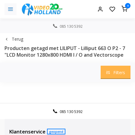
0
085 130 5392
Terug
Producten getagd met LILIPUT - Lilliput 663 O P2 - 7
"LCD Monitor 1280x800 HDMI I / O and Vectorscope
Filters
085 130 5392
Klantenservice
geopend