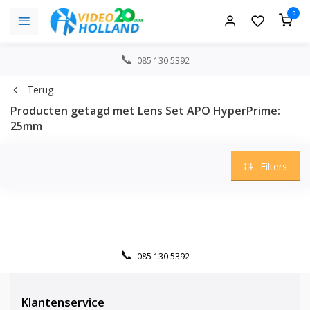
0
085 130 5392
Terug
Producten getagd met Lens Set APO HyperPrime:
25mm
Filters
085 130 5392
Klantenservice