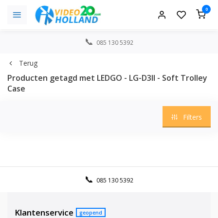
0
085 130 5392
Terug
Producten getagd met LEDGO - LG-D3II - Soft Trolley
Case
Filters
085 130 5392
Klantenservice
geopend