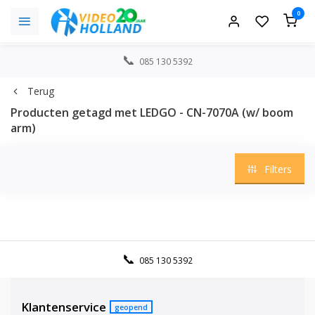
0
085 130 5392
Terug
Producten getagd met LEDGO - CN-7070A (w/ boom
arm)
Filters
085 130 5392
Klantenservice
geopend