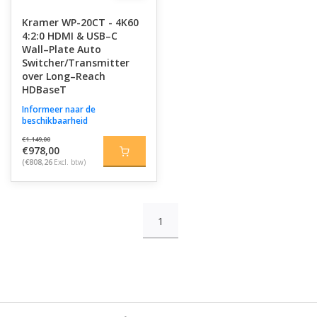
Kramer WP-20CT - 4K60
4:2:0 HDMI & USB–C
Wall–Plate Auto
Switcher/Transmitter
over Long–Reach
HDBaseT
Informeer naar de
beschikbaarheid
€1.149,00
€978,00
(€808,26
Excl. btw)
1