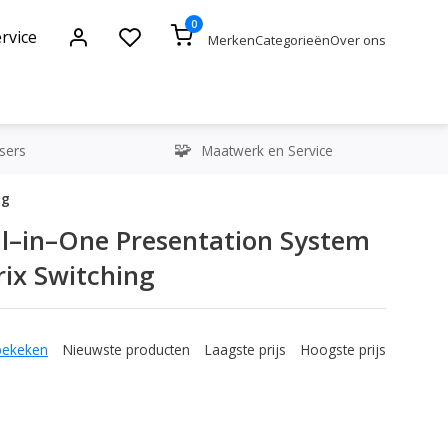
0
rvice
Merken
Categorieën
Over ons
sers
Maatwerk en Service
ng
l–in–One Presentation System
ix Switching
bekeken
Nieuwste producten
Laagste prijs
Hoogste prijs