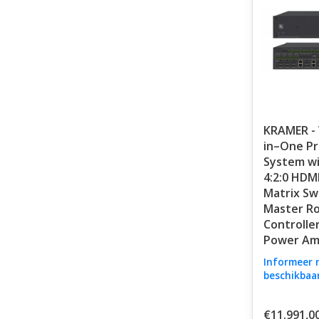
KRAMER - 
in–One Pr
System wi
4:2:0 HDM
Matrix Sw
Master R
Controller
Power Amp
Informeer 
beschikbaa
€11.991,0