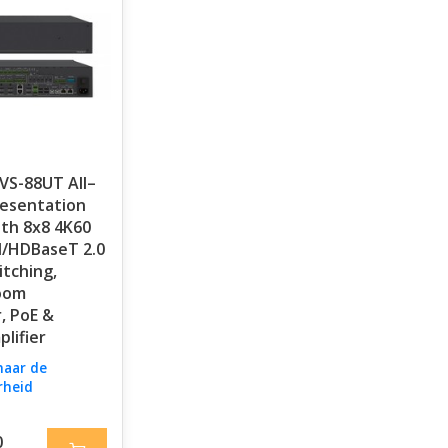
VS-88UT All–
esentation
th 8x8 4K60
I/HDBaseT 2.0
itching,
oom
, PoE &
lifier
naar de
rheid
0