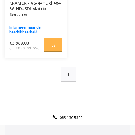
KRAMER - VS-44HDxl 4x4
3G HD–SDI Matrix
Switcher
Informeer naar de
beschikbaarheid
€3.989,00
(€3.296,69
Excl. btw)
1
085 130 5392