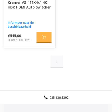
Kramer VS-411X4x1 4K
HDR HDMI Auto Switcher
Informeer naar de
beschikbaarheid
€545,00
(€450,41
Excl. btw)
1
085 130 5392