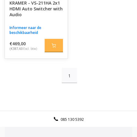
KRAMER - VS-211HA 2x1
HDMI Auto Switcher with
Audio
Informeer naar de
beschikbaarheid
€469,00
(€387,60
Excl. btw)
1
085 130 5392