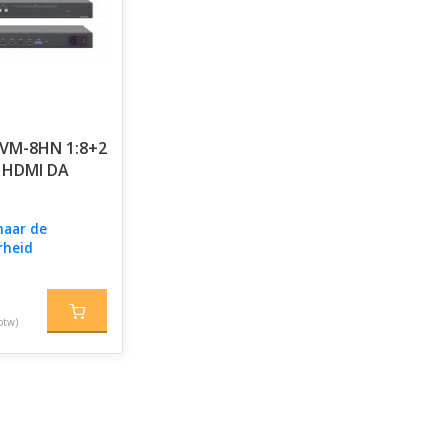
 VM-8HN 1:8+2
0 HDMI DA
naar de
rheid
btw)