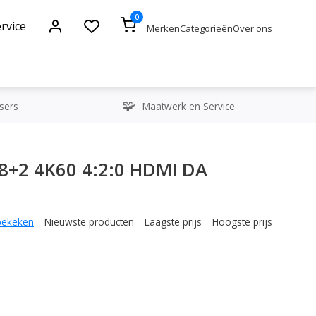
0
rvice
Merken
Categorieën
Over ons
sers
Maatwerk en Service
8+2 4K60 4:2:0 HDMI DA
bekeken
Nieuwste producten
Laagste prijs
Hoogste prijs