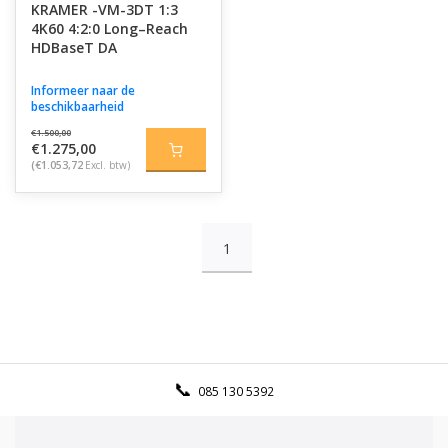
KRAMER -VM-3DT 1:3
4K60 4:2:0 Long–Reach
HDBaseT DA
Informeer naar de
beschikbaarheid
€1.500,00
€1.275,00
(€1.053,72
Excl. btw)
1
085 130 5392