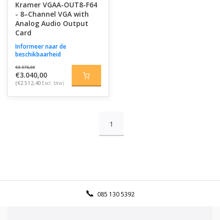
Kramer VGAA-OUT8-F64
- 8–Channel VGA with
Analog Audio Output
Card
Informeer naar de
beschikbaarheid
€3.576,00
€3.040,00
(€2.512,40
Excl. btw)
1
085 130 5392