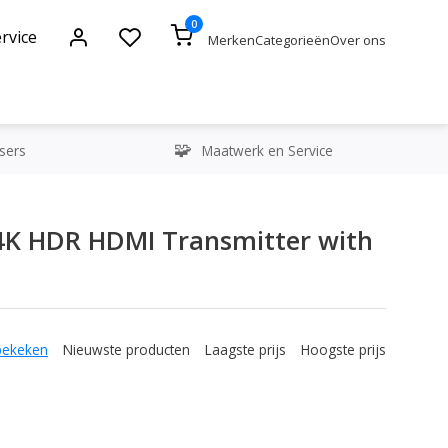
0
rvice
Merken
Categorieën
Over ons
sers
Maatwerk en Service
4K HDR HDMI Transmitter with
bekeken
Nieuwste producten
Laagste prijs
Hoogste prijs