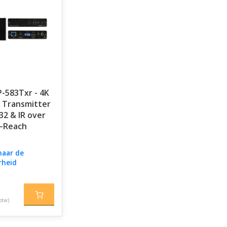
-583Txr - 4K
 Transmitter
32 & IR over
–Reach
naar de
rheid
btw)