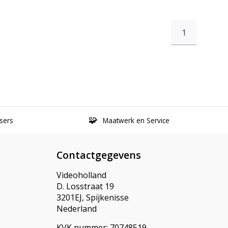
1
sers
Maatwerk en Service
Contactgegevens
Videoholland
D. Losstraat 19
3201EJ, Spijkenisse
Nederland
KVK nummer: 70748519