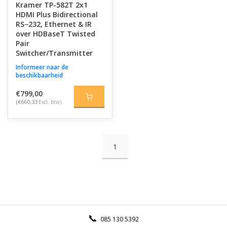
Kramer TP-582T 2x1
HDMI Plus Bidirectional
RS−232, Ethernet & IR
over HDBaseT Twisted
Pair
Switcher/Transmitter
Informeer naar de
beschikbaarheid
€799,00
(€660,33
Excl. btw)
1
085 130 5392