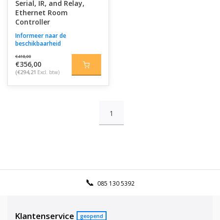
Serial, IR, and Relay,
Ethernet Room
Controller
Informeer naar de
beschikbaarheid
€418,00
€356,00
(€294,21
Excl. btw)
1
085 130 5392
Klantenservice
geopend