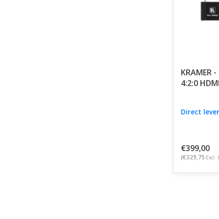
KRAMER - 
4:2:0 HDMI
Direct leve
€399,00
(€329,75
Excl. 