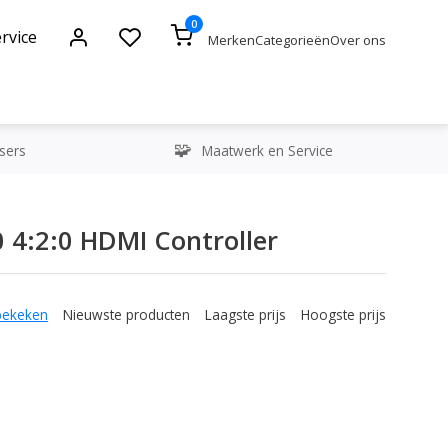
0
rvice
Merken
Categorieën
Over ons
sers
Maatwerk en Service
4:2:0 HDMI Controller
bekeken
Nieuwste producten
Laagste prijs
Hoogste prijs