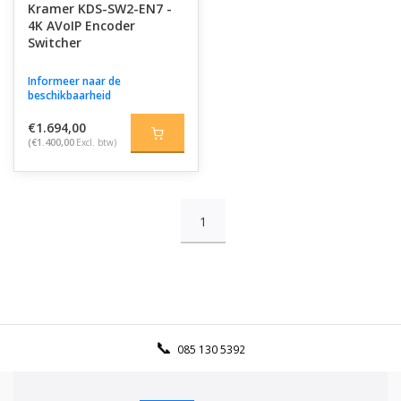
Kramer KDS-SW2-EN7 -
4K AVoIP Encoder
Switcher
Informeer naar de
beschikbaarheid
€1.694,00
(€1.400,00
Excl. btw)
1
085 130 5392