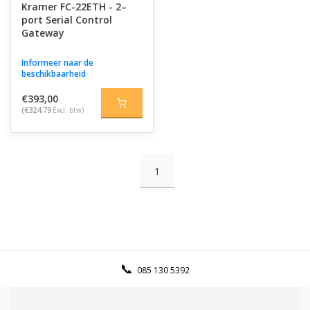
Kramer FC-22ETH - 2–
port Serial Control
Gateway
Informeer naar de
beschikbaarheid
€393,00
(€324,79
Excl. btw)
1
085 130 5392