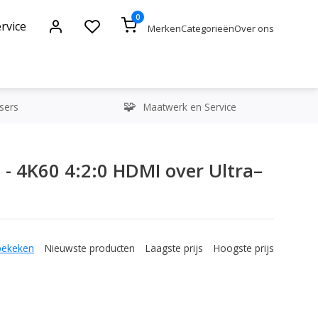
0
rvice
Merken
Categorieën
Over ons
sers
Maatwerk en Service
- 4K60 4:2:0 HDMI over Ultra–
bekeken
Nieuwste producten
Laagste prijs
Hoogste prijs