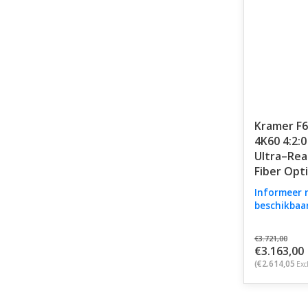
Kramer F6
4K60 4:2:
Ultra–Re
Fiber Opti
Informeer 
beschikbaa
€3.721,00
€3.163,00
(€2.614,05
Exc