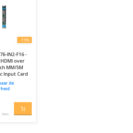
-15%
76-IN2-F16 -
0 HDMI over
ach MM/SM
c Input Card
naar de
rheid
l. btw)