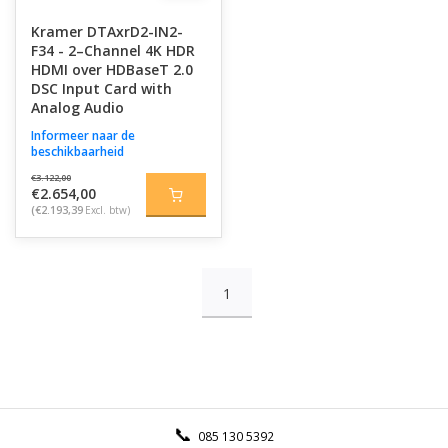
Kramer DTAxrD2-IN2-
F34 - 2–Channel 4K HDR
HDMI over HDBaseT 2.0
DSC Input Card with
Analog Audio
Informeer naar de
beschikbaarheid
€3.122,00
€2.654,00
(€2.193,39
Excl. btw)
1
085 130 5392