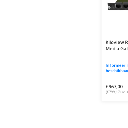
Kiloview 
Media Ga
Informeer 
beschikbaa
€967,00
(€799,17
Excl. 