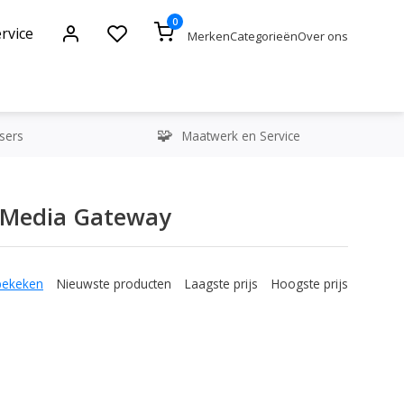
0
rvice
Merken
Categorieën
Over ons
sers
Maatwerk en Service
 Media Gateway
bekeken
Nieuwste producten
Laagste prijs
Hoogste prijs