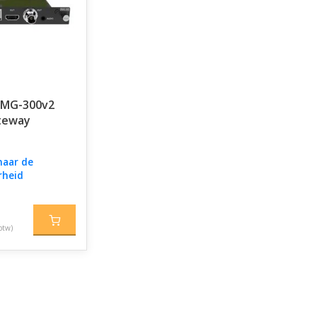
RMG-300v2
teway
naar de
rheid
btw)