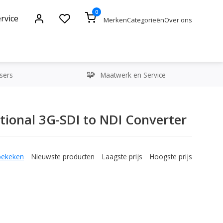
0
rvice
Merken
Categorieën
Over ons
sers
Maatwerk en Service
tional 3G-SDI to NDI Converter
bekeken
Nieuwste producten
Laagste prijs
Hoogste prijs