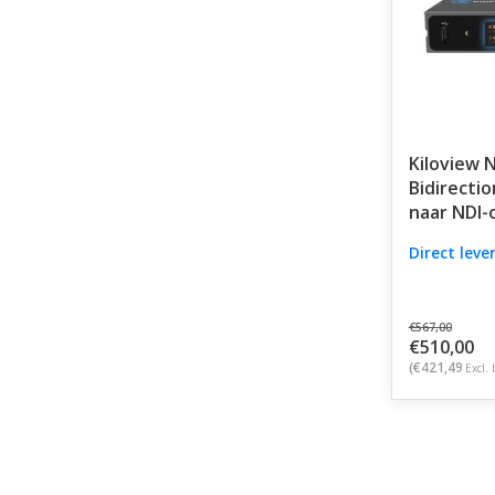
Kiloview N
Bidirectio
naar NDI-
Direct leve
€567,00
€510,00
(€421,49
Excl. 