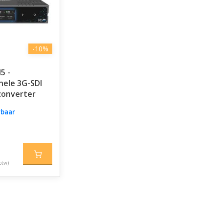
-10%
5 -
nele 3G-SDI
converter
rbaar
btw)