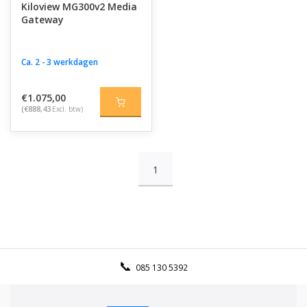
Kiloview MG300v2 Media
Gateway
Ca. 2 - 3 werkdagen
€1.075,00
(€888,43
Excl. btw)
1
085 130 5392