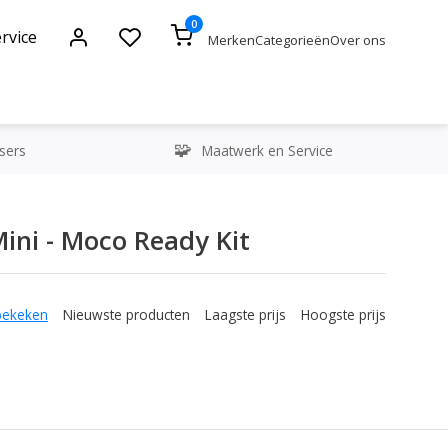
0
rvice
Merken
Categorieën
Over ons
sers
Maatwerk en Service
ini - Moco Ready Kit
bekeken
Nieuwste producten
Laagste prijs
Hoogste prijs