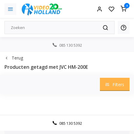
0
085 130 5392
Terug
Producten getagd met JVC HM-200E
Filters
085 130 5392