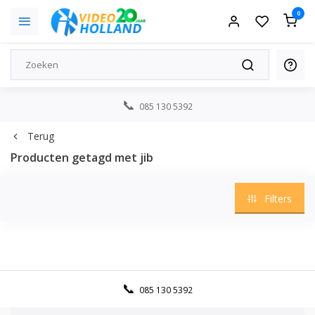
0
085 130 5392
Terug
Producten getagd met jib
Filters
085 130 5392