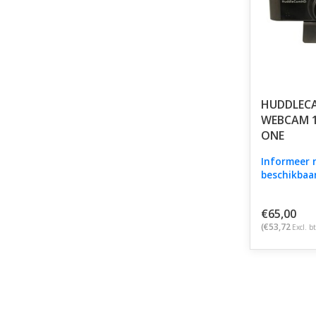
HUDDLEC
WEBCAM 10
ONE
Informeer 
beschikbaa
€65,00
(€53,72
Excl. b