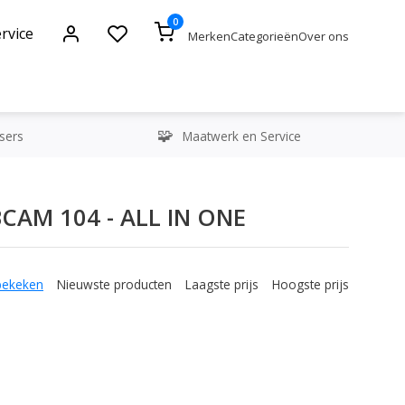
0
rvice
Merken
Categorieën
Over ons
sers
Maatwerk en Service
AM 104 - ALL IN ONE
bekeken
Nieuwste producten
Laagste prijs
Hoogste prijs