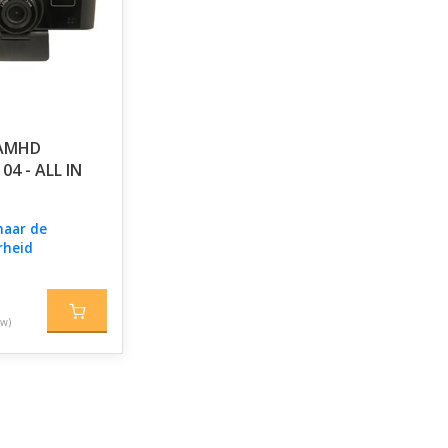
AMHD
4 - ALL IN
naar de
rheid
tw)