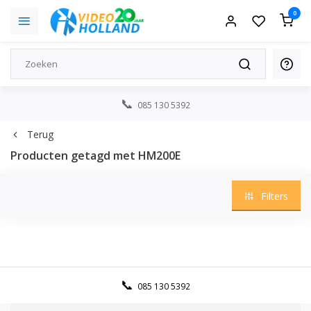
0
085 130 5392
Terug
Producten getagd met HM200E
Filters
085 130 5392