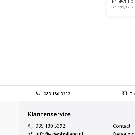
€1.451,00
(€1.199,17
Exc
085 130 5392
Top
Klantenservice
085 130 5392
Contact
info@videoholland.nl
Betaalmo