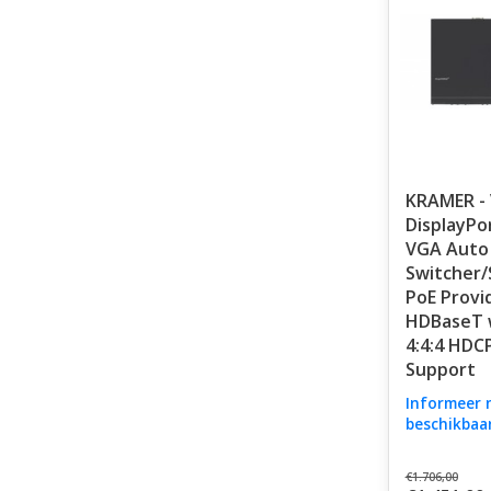
KRAMER -
DisplayPo
VGA Auto
Switcher/
PoE Provi
HDBaseT 
4:4:4 HDCP
Support
Informeer 
beschikbaa
€1.706,00