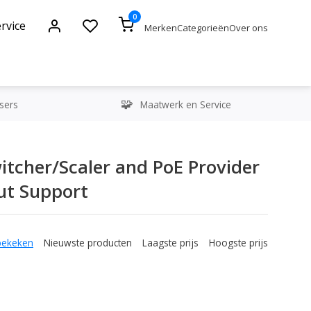
0
rvice
Merken
Categorieën
Over ons
sers
Maatwerk en Service
tcher/Scaler and PoE Provider
ut Support
bekeken
Nieuwste producten
Laagste prijs
Hoogste prijs