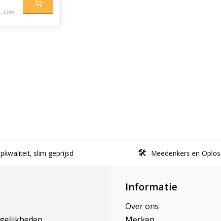
l. btw)
kwaliteit, slim geprijsd
Meedenkers en Oplos
Informatie
Over ons
gelijkheden
Merken