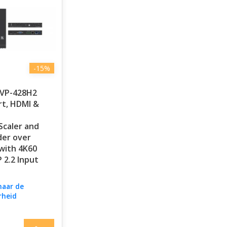
-15%
 VP-428H2
rt, HDMI &
Scaler and
der over
with 4K60
 2.2 Input
naar de
rheid