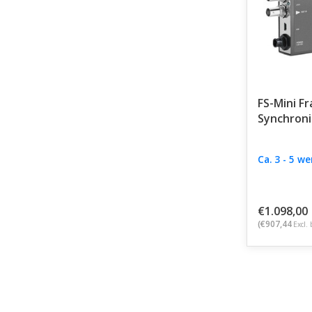
FS-Mini F
Synchroni
Ca. 3 - 5 w
€1.098,00
(€907,44
Excl. 