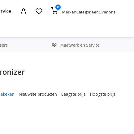
0
rvice
Merken
Categorieën
Over ons
sers
Maatwerk en Service
ronizer
bekeken
Nieuwste producten
Laagste prijs
Hoogste prijs