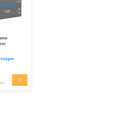
rame
zer
erkdagen
btw)