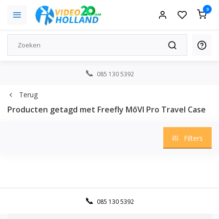
0
085 130 5392
Terug
Producten getagd met Freefly MōVI Pro Travel Case
Filters
085 130 5392