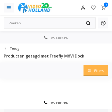
0
085 130 5392
Terug
Producten getagd met Freefly MōVI Dock
Filters
085 130 5392