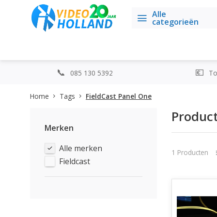
Alle
categorieën
085 130 5392
Top
Home
Tags
FieldCast Panel One
Product
Merken
Alle merken
1 Producten
Fieldcast