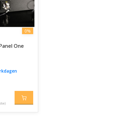
0%
 Panel One
erkdagen
btw)