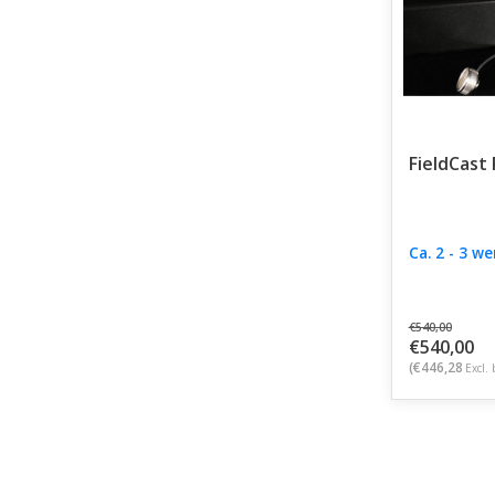
FieldCast
Ca. 2 - 3 w
€540,00
€540,00
(€446,28
Excl. 