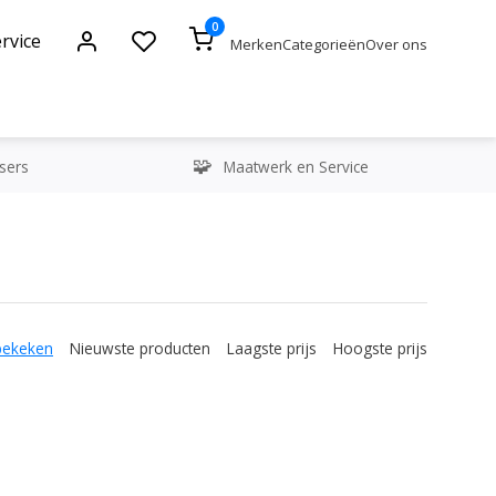
0
rvice
Merken
Categorieën
Over ons
sers
Maatwerk en Service
bekeken
Nieuwste producten
Laagste prijs
Hoogste prijs