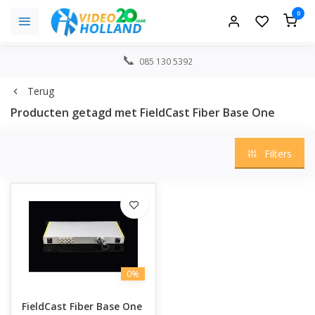
0
085 130 5392
Terug
Producten getagd met FieldCast Fiber Base One
Filters
0%
FieldCast Fiber Base One