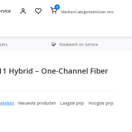
0
rvice
Merken
Categorieën
Over ons
sers
Maatwerk en Service
11 Hybrid – One-Channel Fiber
bekeken
Nieuwste producten
Laagste prijs
Hoogste prijs