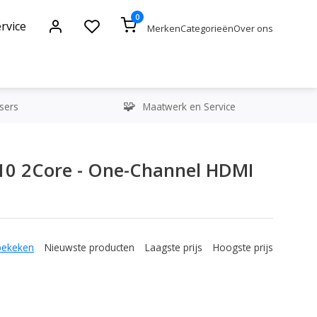
0
rvice
Merken
Categorieën
Over ons
sers
Maatwerk en Service
 10 2Core - One-Channel HDMI
bekeken
Nieuwste producten
Laagste prijs
Hoogste prijs