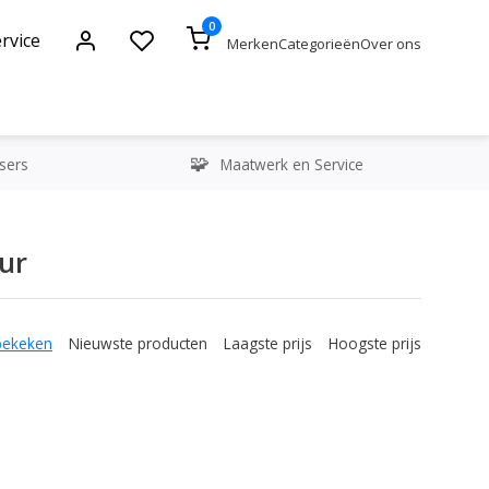
0
rvice
Merken
Categorieën
Over ons
sers
Maatwerk en Service
ur
bekeken
Nieuwste producten
Laagste prijs
Hoogste prijs