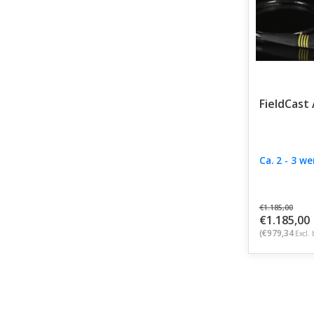
FieldCast
Ca. 2 - 3 w
€1.185,00
€1.185,00
(€979,34
Excl. 