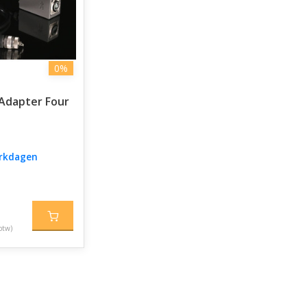
0%
 Adapter Four
erkdagen
btw)