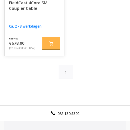
FieldCast 4Core SM
Coupler Cable
Ca. 2 - 3 werkdagen
€657,00
€678,00
(€560,33
Excl. btw)
1
085 130 5392