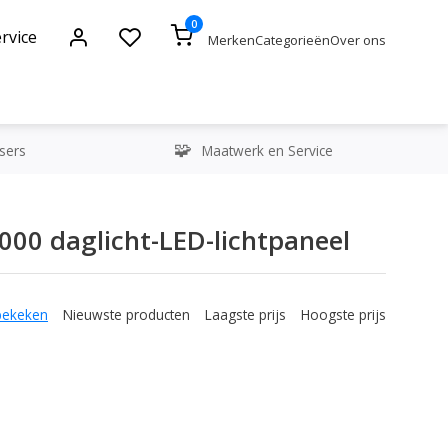
0
rvice
Merken
Categorieën
Over ons
sers
Maatwerk en Service
000 daglicht-LED-lichtpaneel
bekeken
Nieuwste producten
Laagste prijs
Hoogste prijs