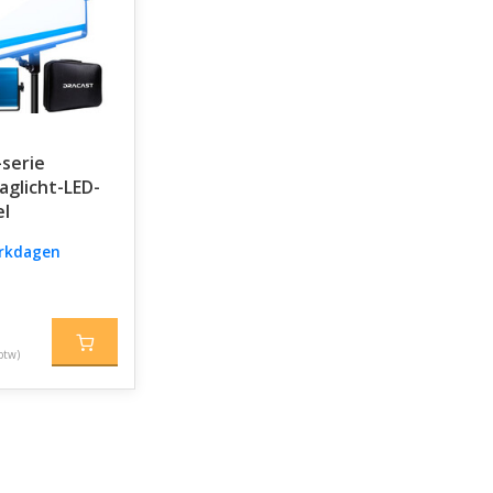
-serie
aglicht-LED-
el
erkdagen
btw)