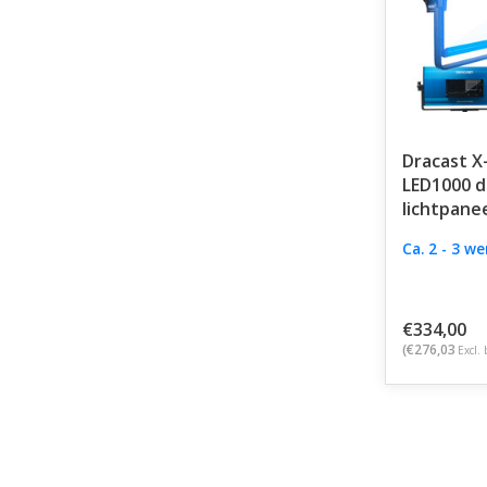
Dracast X
LED1000 d
lichtpane
Ca. 2 - 3 w
€334,00
(€276,03
Excl. 