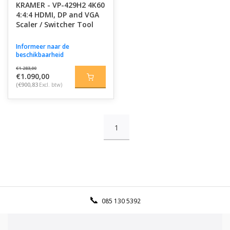
KRAMER - VP-429H2 4K60
4:4:4 HDMI, DP and VGA
Scaler / Switcher Tool
Informeer naar de
beschikbaarheid
€1.283,00
€1.090,00
(€900,83
Excl. btw)
1
085 130 5392